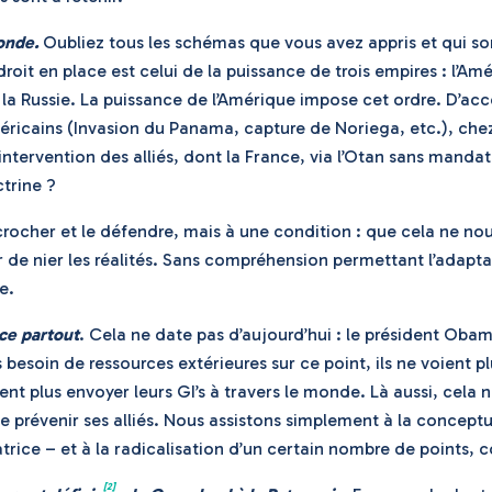
onde.
Oubliez tous les schémas que vous avez appris et qui son
 Le droit en place est celui de la puissance de trois empires : 
la Russie. La puissance de l’Amérique impose cet ordre. D’accor
ricains (Invasion du Panama, capture de Noriega, etc.), chez 
’intervention des alliés, dont la France, via l’Otan sans mand
ctrine ?
raccrocher et le défendre, mais à une condition : que cela n
de nier les réalités. Sans compréhension permettant l’adaptat
e.
nce partout
. Cela ne date pas d’aujourd’hui : le président Obam
besoin de ressources extérieures sur ce point, ils ne voient pl
lent plus envoyer leurs GI’s à travers le monde. Là aussi, cel
e prévenir ses alliés. Nous assistons simplement à la conceptu
trice – et à la radicalisation d’un certain nombre de points, 
[2]