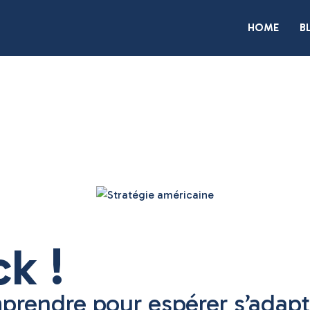
HOME
B
k !
prendre pour espérer s’adapt