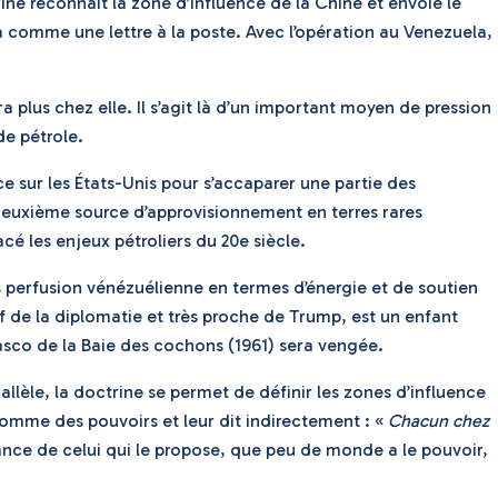
ine reconnait la zone d’influence de la Chine et envoie le
ra comme une lettre à la poste. Avec l’opération au Venezuela,
 plus chez elle. Il s’agit là d’un important moyen de pression
de pétrole.
 sur les États-Unis pour s’accaparer une partie des
 deuxième source d’approvisionnement en terres rares
é les enjeux pétroliers du 20e siècle.
s perfusion vénézuélienne en termes d’énergie et de soutien
ef de la diplomatie et très proche de Trump, est un enfant
asco de la Baie des cochons (1961) sera vengée.
llèle, la doctrine se permet de définir les zones d’influence
 comme des pouvoirs et leur dit indirectement : «
Chacun chez
ance de celui qui le propose, que peu de monde a le pouvoir,