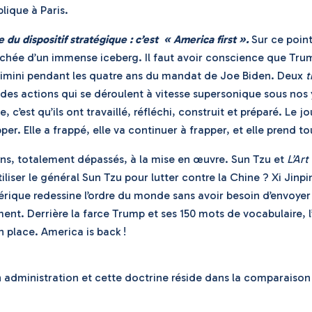
blique à Paris.
du dispositif stratégique : c’est « America first ».
Sur ce poin
 cachée d’un immense iceberg. Il faut avoir conscience que Tr
timini pendant les quatre ans du mandat de Joe Biden. Deux
t
 des actions qui se déroulent à vitesse supersonique sous no
t qu’ils ont travaillé, réfléchi, construit et préparé. Le jour
per. Elle a frappé, elle va continuer à frapper, et elle prend t
ons, totalement dépassés, à la mise en œuvre. Sun Tzu et
L’Art
tiliser le général Sun Tzu pour lutter contre la Chine ? Xi Jinp
mérique redessine l’ordre du monde sans avoir besoin d’envoye
nt. Derrière la farce Trump et ses 150 mots de vocabulaire, l
n place. America is back !
 administration et cette doctrine réside dans la comparaison 