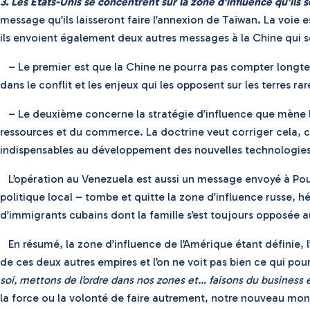
3. Les États-Unis se concentrent sur la zone d’influence qu’ils s
message qu’ils laisseront faire l’annexion de Taïwan. La voie 
ils envoient également deux autres messages à la Chine qui so
– Le premier est que la Chine ne pourra pas compter longtemps 
dans le conflit et les enjeux qui les opposent sur les terres ra
– Le deuxième concerne la stratégie d’influence que mène la
ressources et du commerce. La doctrine veut corriger cela, ca
indispensables au développement des nouvelles technologies qu
L’opération au Venezuela est aussi un message envoyé à Pouti
politique local – tombe et quitte la zone d’influence russe, h
d’immigrants cubains dont la famille s’est toujours opposée a
En résumé, la zone d’influence de l’Amérique étant définie, l’
de ces deux autres empires et l’on ne voit pas bien ce qui pou
soi, mettons de l’ordre dans nos zones et… faisons du business e
la force ou la volonté de faire autrement, notre nouveau mond