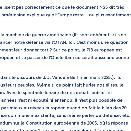
 lisent pas correctement ce que le document NSS dit très
e américaine explique que l’Europe reste – ou plus exactement
 la machine de guerre américaine (Ils sont cohérents : ils ne
nancer notre défense via l’OTAN. Ici, c’est moins une question
ment leur donner tort ? Sur ce point, le PIB européen est
uropéen et se passer de l’Oncle Sam ce serait aussi une bonne
dans le discours de J.D. Vance à Berlin en mars 2025.). Ils
leurs peuples. Même si ce point fait hurler nos élites, le
. Avec le spectacle lunaire de nos débats publics et
nnées n’est ni écouté ni entendu. Il n’est plus possible de
t pas mieux au niveau européen quand on fait le bilan des 20
éfense commune inexistante, sans même parler de défense, etc.
rendum sur la Constitution européenne de 2005, où la réponse
n ont été tenus ? Je vous laisse conclure. Il faut que l’on