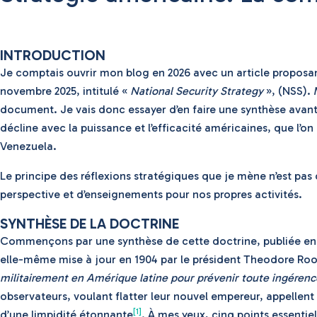
INTRODUCTION
Je comptais ouvrir mon blog en 2026 avec un article proposan
novembre 2025, intitulé «
National Security Strategy
», (NSS). 
document. Je vais donc essayer d’en faire une synthèse avant 
décline avec la puissance et l’efficacité américaines, que l’
Venezuela.
Le principe des réflexions stratégiques que je mène n’est pas 
perspective et d’enseignements pour nos propres activités.
SYNTHÈSE DE LA DOCTRINE
Commençons par une synthèse de cette doctrine, publiée en n
elle-même mise à jour en 1904 par le président Theodore Roose
militairement en Amérique latine pour prévenir toute ingérence
observateurs, voulant flatter leur nouvel empereur, appellent
[1]
d’une limpidité étonnante
. À mes yeux, cinq points essentiel