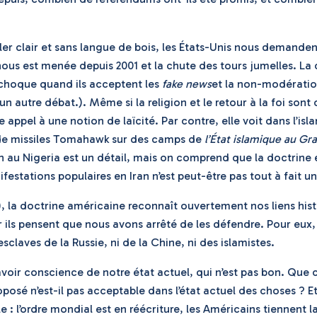
ler clair et sans langue de bois, les États-Unis nous demanden
nous est menée depuis 2001 et la chute des tours jumelles. La
 choque quand ils acceptent les
fake news
et la non-modération
st un autre débat.). Même si la religion et le retour à la foi
re appel à une notion de laïcité. Par contre, elle voit dans l’
 de missiles Tomahawk sur des camps de
l’État islamique au Gr
n au Nigeria est un détail, mais on comprend que la doctrine es
stations populaires en Iran n’est peut-être pas tout à fait u
), la doctrine américaine reconnaît ouvertement nos liens his
 ils pensent que nous avons arrêté de les défendre. Pour eux, 
claves de la Russie, ni de la Chine, ni des islamistes.
voir conscience de notre état actuel, qui n’est pas bon. Que 
oposé n’est-il pas acceptable dans l’état actuel des choses ? E
 : l’ordre mondial est en réécriture, les Américains tiennent la