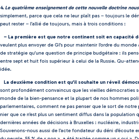
4. Le quatrième enseignement de cette nouvelle doctrine nous
simplement, parce que cela ne leur plaît pas – toujours le dé
peut rester – l’allié de toujours, mais à trois conditions :
– La première est que notre continent soit en capacité 
veulent plus envoyer de GI’s pour maintenir l’ordre du monde ai
de stratégie qu’une question de principe budgétaire : ils pen
entre sept et huit fois supérieur à celui de la Russie. Qu-at
idée.
La deuxième condition est qu’il souhaite un réveil démoc
sont profondément convaincus que les vieilles démocraties scl
monde de la bien-pensance et la plupart de nos hommes politi
parlementaires, comment ne pas penser que le sort de notre pays
nier que ce n’est plus un sentiment diffus dans la population
dernières années de décisions à Bruxelles : nucléaire, indus
Souvenons-nous aussi de l’acte fondateur du déni d’écoute en
du peuple, 55 % de « non », a été traitée comme un « oui ». D