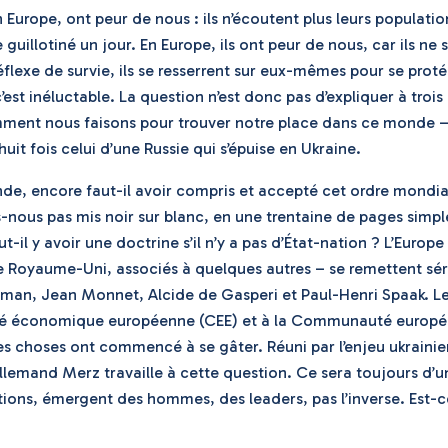
urope, ont peur de nous : ils n’écoutent plus leurs populations
me guillotiné un jour. En Europe, ils ont peur de nous, car i
lexe de survie, ils se resserrent sur eux-mêmes pour se protég
, c’est inéluctable. La question n’est donc pas d’expliquer à t
ent nous faisons pour trouver notre place dans ce monde – p
uit fois celui d’une Russie qui s’épuise en Ukraine.
, encore faut-il avoir compris et accepté cet ordre mondial 
ous pas mis noir sur blanc, en une trentaine de pages simples
 y avoir une doctrine s’il n’y a pas d’État-nation ? L’Europe n
le Royaume-Uni, associés à quelques autres – se remettent sér
uman, Jean Monnet, Alcide de Gasperi et Paul-Henri Spaak. Le
auté économique européenne (CEE) et à la Communauté europ
es choses ont commencé à se gâter. Réuni par l’enjeu ukrainie
allemand Merz travaille à cette question. Ce sera toujours d’
itions, émergent des hommes, des leaders, pas l’inverse. Est-c