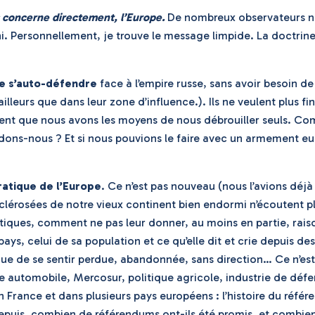
 concerne directement, l’Europe.
De nombreux observateurs ne
ni. Personnellement, je trouve le message limpide. La doctrin
de s’auto-défendre
face à l’empire russe, sans avoir besoin de
lleurs que dans leur zone d’influence.). Ils ne veulent plus fi
sent que nous avons les moyens de nous débrouiller seuls. Com
tendons-nous ? Et si nous pouvions le faire avec un armement e
ratique de l’Europe
. Ce n’est pas nouveau (nous l’avions déjà 
érosées de notre vieux continent bien endormi n’écoutent plus 
ques, comment ne pas leur donner, au moins en partie, raison
, celui de sa population et ce qu’elle dit et crie depuis des a
 que de se sentir perdue, abandonnée, sans direction… Ce n’es
trie automobile, Mercosur, politique agricole, industrie de d
 France et dans plusieurs pays européens : l’histoire du réfé
epuis, combien de référendums ont-ils été promis, et combien e