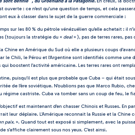
e sont définie
, du Groenland à la Patagonie.
En creux, la doctr
est ouverte : ce n’est qu’une question de temps, et cela passe
nt eux à classer dans le sujet de la guerre commerciale :
sur les 80 % du pétrole vénézuélien qu’elle achetait : il n’ira
res (toujours la stratégie du «
deal
» ), pas de terres rares, pas 
 Chine en Amérique du Sud où elle a plusieurs coups d’avance
r le Chili, le Pérou et l’Argentine sont identifiés comme une
i boostent l’activité américaine. Les terres rares ont remplac
ne, puisqu’il est plus que probable que Cuba – qui était sou
éritée de l’ère soviétique. N’oublions pas que Marco Rubio, ch
u régime castriste. Cuba va tomber sans un coup de feu, le fi
objectif est maintenant d’en chasser Chinois et Russes. En para
rrait leur déplaire. L’Amérique reconnait la Russie et la Chine
n paix.
». Quand tout est exposé si simplement, avec la puiss
e s’affiche clairement sous nos yeux. C’est ainsi.