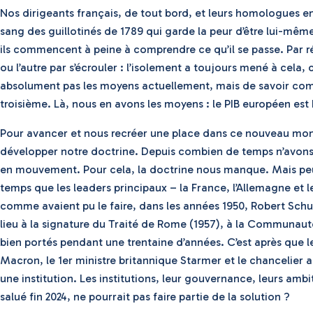
Nos dirigeants français, de tout bord, et leurs homologues en E
sang des guillotinés de 1789 qui garde la peur d’être lui-mê
ils commencent à peine à comprendre ce qu’il se passe. Par réf
ou l’autre par s’écrouler : l’isolement a toujours mené à cela
absolument pas les moyens actuellement, mais de savoir comm
troisième. Là, nous en avons les moyens : le PIB européen est h
Pour avancer et nous recréer une place dans ce nouveau monde
développer notre doctrine. Depuis combien de temps n’avons-n
en mouvement. Pour cela, la doctrine nous manque. Mais peut-il
temps que les leaders principaux – la France, l’Allemagne et 
comme avaient pu le faire, dans les années 1950, Robert Sch
lieu à la signature du Traité de Rome (1957), à la Commun
bien portés pendant une trentaine d’années. C’est après que l
Macron, le 1er ministre britannique Starmer et le chancelier 
une institution. Les institutions, leur gouvernance, leurs amb
salué fin 2024, ne pourrait pas faire partie de la solution ?