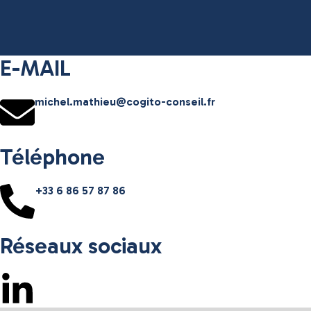
Contact
Aller
au
contenu
E-MAIL
michel.mathieu@cogito-conseil.fr
Téléphone
+33 6 86 57 87 86
Réseaux sociaux