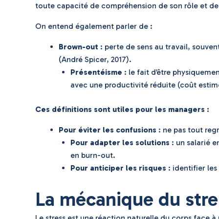
toute capacité de compréhension de son rôle et de l
On entend également parler de :
Brown-out
: perte de sens au travail, souven
(André Spicer, 2017).
Présentéisme
: le fait d’être physiqueme
avec une productivité réduite (coût estimé
Ces définitions sont utiles pour les managers :
Pour éviter les confusions
: ne pas tout regr
Pour adapter les solutions
: un salarié 
en burn-out.
Pour anticiper les risques
: identifier le
La mécanique du stre
Le stress est une réaction naturelle du corps fac