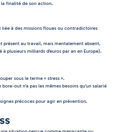
a finalité de son action.
t liée à des missions floues ou contradictoires
nt présent au travail, mais mentalement absent,
 à plusieurs milliards d’euros par an en Europe).
ouper sous le terme « stress ».
en bore-out n’a pas les mêmes besoins qu’un salarié
s signes précoces pour agir en prévention.
ss
e à une situation perçue comme menaçante ou