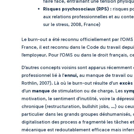
faire face, entraînant une tension physiq
Risques psychosociaux (RPS)
: risques po
aux relations professionnelles et au cont
sur le stress, 2008, France)
Le burn-out a été reconnu officiellement par l’OMS
France, il est reconnu dans le Code du travail depu
l’employeur. Pour l’OMS ou dans le droit français, c
D’autres concepts voisins sont apparus récemment
professionnel lié à l’
ennui
,
au manque de travail ou à
Rothlin, 2007). Là où le burn-out résulte d’un
excès
d’un
manque
de stimulation ou de charge. Les
sym
motivation, le sentiment d’inutilité, voire la dépress
chronique (restructuration, bullshit jobs, …) ou ce
particulier dans les grands groupes déshumanisés, 
digitalisation des process a fragmenté les tâches et
mécanique est redoutablement efficace mais infern