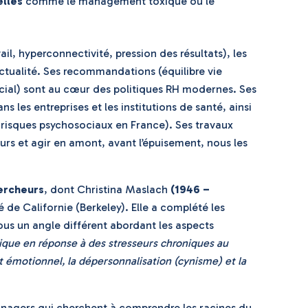
elles
comme le management toxique ou le
l, hyperconnectivité, pression des résultats), les
ctualité. Ses recommandations (équilibre vie
ocial) sont au cœur des politiques RH modernes. Ses
ns les entreprises et les institutions de santé, ainsi
risques psychosociaux en France). Ses travaux
urs et agir en amont, avant l’épuisement, nous les
ercheurs
, dont Christina Maslach
(1946 –
é de Californie (Berkeley). Elle a complété les
ous un angle différent abordant les aspects
que en réponse à des stresseurs chroniques au
nt émotionnel, la dépersonnalisation (cynisme) et la
managers qui cherchent à comprendre les racines du