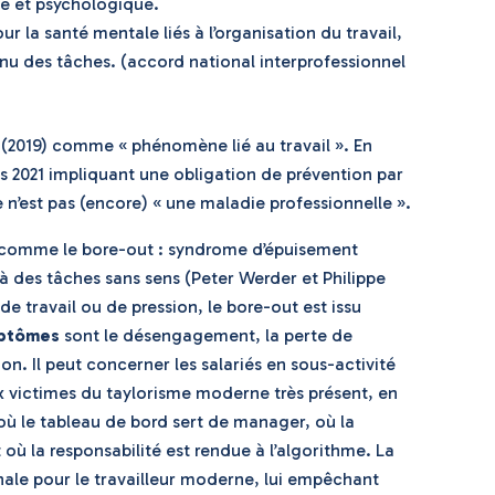
ue et psychologique.
ur la santé mentale liés à l’organisation du travail,
enu des tâches. (accord national interprofessionnel
 (2019) comme « phénomène lié au travail ». En
is 2021 impliquant une obligation de prévention par
e n’est pas (encore) « une maladie professionnelle ».
 comme le bore-out : syndrome d’épuisement
 des tâches sans sens (Peter Werder et Philippe
de travail ou de pression, le bore-out est issu
ptômes
sont le désengagement, la perte de
ion. Il peut concerner les salariés en sous-activité
ux victimes du taylorisme moderne très présent, en
où le tableau de bord sert de manager, où la
 où la responsabilité est rendue à l’algorithme. La
ale pour le travailleur moderne, lui empêchant