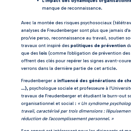
L’impact des dynamiques organisationn
manque de reconnaissance.
Avec la montée des risques psychosociaux (télétravai
analyses de Freudenberger sont plus que jamais d’a
pro/vie perso, reconnaissance au travail, soutien s
travaux ont inspiré des
politiques de prévention
da
que des
lois
(comme l’obligation de prévention des 
offrent des clés pour repérer les signes avant-coure
verrons dans la dernière partie de cet article.
Freudenberger a
influencé des générations de ch
…),
psychologue sociale et professeure à l’Universit
travaux de Freudenberger et étudiant le burn-out s
organisationnel et social :
« Un syndrome psychologi
travail, caractérisé par trois dimensions : l’épuiseme
réduction de l’accomplissement personnel. »
Son apport est intéressant pour les dirigeants et 