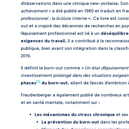
d’observations dans une clinique new-yorkaise. Son l
achievement
» a été publié en 1980 et traduit en fra
professionnel : la brûlure interne
». Ce livre est con
out et a inspiré des décennies de recherches en psych
l’épuisement professionnel est lié à un
déséquilibre
exigences du travail
.
Il a contribué à la reconnai
publique, bien avant son intégration dans la classi
2019.
Il définit le burn-out comme
« Un état d’épuisement
investissement prolongé dans des situations exigeant
[2]
phases
du burn-out
, allant de l’excès d’ambition 
Freudenberger a également publié de nombreux arti
et en santé mentale, notamment sur :
Les mécanismes du stress chronique
et ses
La prévention du burn-out
dans les profe