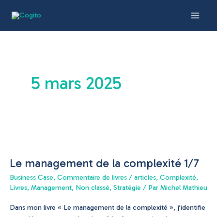
Aller
Main
au
Men
contenu
5 mars 2025
Le
management
Le management de la complexité 1/7
de
la
Business Case
,
Commentaire de livres / articles
,
Complexité
,
complexité
Livres
,
Management
,
Non classé
,
Stratégie
/ Par
Michel Mathieu
1/7
Dans mon livre « Le management de la complexité », j’identifie