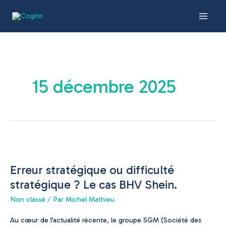
Aller
Main
au
Men
contenu
15 décembre 2025
Erreur
stratégique
Erreur stratégique ou difficulté
ou
difficulté
stratégique ? Le cas BHV Shein.
stratégique
Non classé
/ Par
Michel Mathieu
?
Le
Au cœur de l’actualité récente, le groupe SGM (Société des