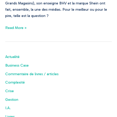
cas
Grands Magasins), son enseigne BHV et la marque Shein ont
BHV
fait, ensemble, la une des médias. Pour le meilleur ou pour le
Shein.
pire, telle est la question ?
Read More »
Actualité
Business Case
Commentaire de livres / articles
Complexité
Crise
Gestion
I.A.
Livres