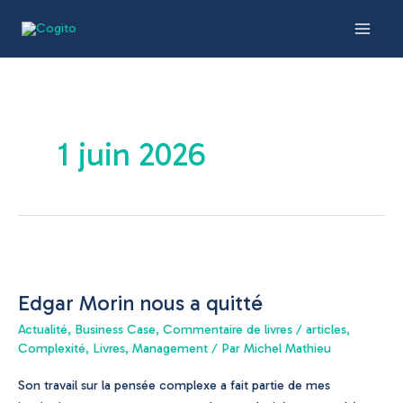
Aller
Main
au
Men
contenu
1 juin 2026
Edgar
Morin
Edgar Morin nous a quitté
nous
a
Actualité
,
Business Case
,
Commentaire de livres / articles
,
quitté
Complexité
,
Livres
,
Management
/ Par
Michel Mathieu
Son travail sur la pensée complexe a fait partie de mes