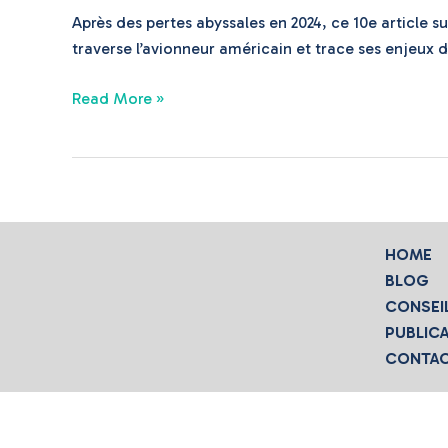
Après des pertes abyssales en 2024, ce 10e article sur
2025
traverse l’avionneur américain et trace ses enjeux d
Read More »
HOME
BLOG
CONSEI
PUBLIC
CONTA