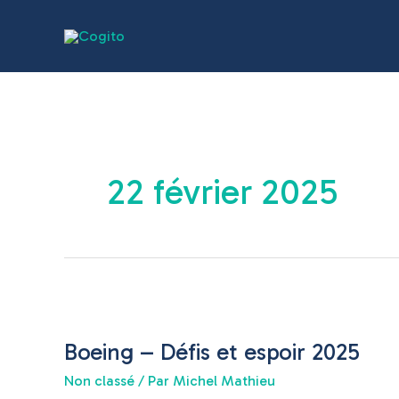
Aller
au
contenu
22 février 2025
Boeing
–
Boeing – Défis et espoir 2025
Défis
et
Non classé
/ Par
Michel Mathieu
espoir