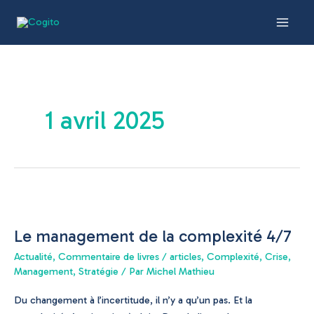
Aller
Main
au
Men
contenu
1 avril 2025
Le
management
Le management de la complexité 4/7
de
la
Actualité
,
Commentaire de livres / articles
,
Complexité
,
Crise
,
complexité
Management
,
Stratégie
/ Par
Michel Mathieu
4/7
Du changement à l’incertitude, il n’y a qu’un pas. Et la