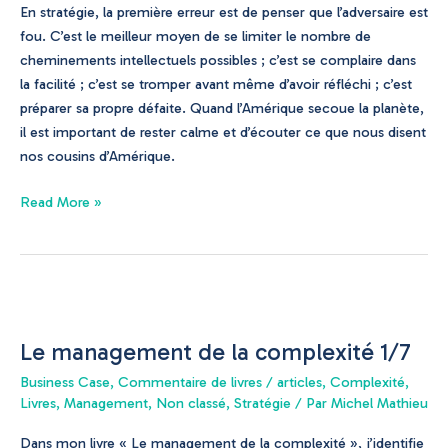
de
En stratégie, la première erreur est de penser que l’adversaire est
Munich
fou. C’est le meilleur moyen de se limiter le nombre de
de
cheminements intellectuels possibles ; c’est se complaire dans
JD
la facilité ; c’est se tromper avant même d’avoir réfléchi ; c’est
Vance.
préparer sa propre défaite. Quand l’Amérique secoue la planète,
il est important de rester calme et d’écouter ce que nous disent
nos cousins d’Amérique.
Read More »
Le
management
Le management de la complexité 1/7
de
la
Business Case
,
Commentaire de livres / articles
,
Complexité
,
complexité
Livres
,
Management
,
Non classé
,
Stratégie
/ Par
Michel Mathieu
1/7
Dans mon livre « Le management de la complexité », j’identifie