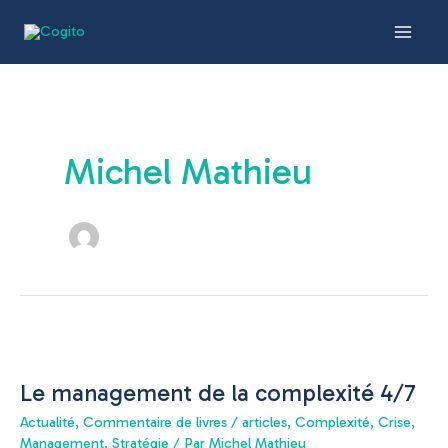
Aller
Main
au
Men
contenu
Michel Mathieu
Le
management
Le management de la complexité 4/7
de
la
Actualité
,
Commentaire de livres / articles
,
Complexité
,
Crise
,
complexité
Management
,
Stratégie
/ Par
Michel Mathieu