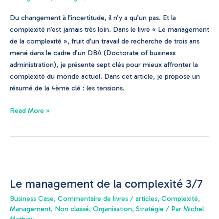
4/7
Du changement à l’incertitude, il n’y a qu’un pas. Et la
complexité n’est jamais très loin. Dans le livre « Le management
de la complexité », fruit d’un travail de recherche de trois ans
mené dans le cadre d’un DBA (Doctorate of business
administration), je présente sept clés pour mieux affronter la
complexité du monde actuel. Dans cet article, je propose un
résumé de la 4ème clé : les tensions.
Read More »
Le
management
Le management de la complexité 3/7
de
la
Business Case
,
Commentaire de livres / articles
,
Complexité
,
complexité
Management
,
Non classé
,
Organisation
,
Stratégie
/ Par
Michel
3/7
Mathieu