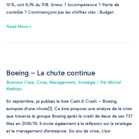
?
13 %, soit 6,1% du PIB. Erreur ? Incompétence ? Perte de
contrôle ? Commençons par les chiffres clés : Budget
Read More »
Boeing
–
Boeing – La chute continue
La
chute
Business Case
,
Crise
,
Management
,
Stratégie
/ Par
Michel
continue
Mathieu
En septembre, je publiais le livre Cash & Crash – Boeing,
autopsie d’une chute[1]. Ce livre propose une analyse de la crise
que traverse le groupe Boeing après le crash de deux de ses 737
Max en 2018/19. Il incite également à la réflexion sur la stratégie
et le management d’entreprise. Six ans de crise, c’est