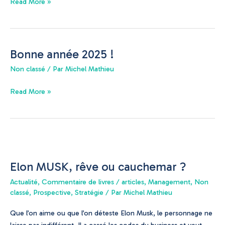
Read More »
Bonne année 2025 !
Bonne
année
Non classé
/ Par
Michel Mathieu
2025
!
Read More »
Elon
MUSK,
Elon MUSK, rêve ou cauchemar ?
rêve
ou
Actualité
,
Commentaire de livres / articles
,
Management
,
Non
cauchemar
classé
,
Prospective
,
Stratégie
/ Par
Michel Mathieu
?
Que l’on aime ou que l’on déteste Elon Musk, le personnage ne
laisse pas indifférent. Il a cassé les codes du business et veut