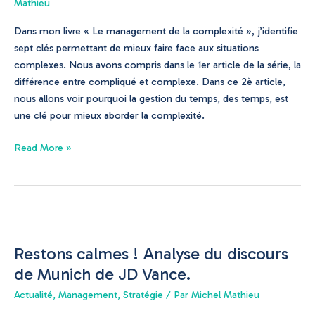
2/7
Mathieu
Dans mon livre « Le management de la complexité », j’identifie
sept clés permettant de mieux faire face aux situations
complexes. Nous avons compris dans le 1er article de la série, la
différence entre compliqué et complexe. Dans ce 2è article,
nous allons voir pourquoi la gestion du temps, des temps, est
une clé pour mieux aborder la complexité.
Read More »
Restons
calmes
Restons calmes ! Analyse du discours
!
Analyse
de Munich de JD Vance.
du
Actualité
,
Management
,
Stratégie
/ Par
Michel Mathieu
discours