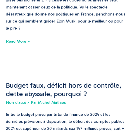
maintenant casser ceux de la politique. Vu le spectacle
désastreux que donne nos politiques en France, penchons-nous
sur ce qui semblent guider Elon Musk, pour le meilleur ou pour
le pire ?
Read More »
Budget
faux,
Budget faux, déficit hors de contrôle,
déficit
hors
dette abyssale, pourquoi ?
de
Non classé
/ Par
Michel Mathieu
contrôle,
dette
Entre le budget prévu par la loi de finance de 2024 et les
abyssale,
dernières prévisions à disposition, le déficit des comptes publics
pourquoi
2024 est supérieur de 20 milliards aux 147 milliards prévus, soit +